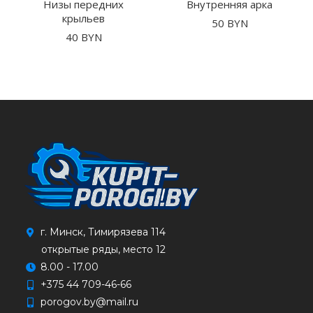
Низы передних
Внутренняя арка
крыльев
50
BYN
40
BYN
г. Минск, Тимирязева 114
открытые ряды, место 12
8.00 - 17.00
+375 44 709-46-66
porogov.by@mail.ru